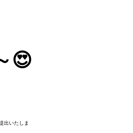
😍
提出いたしま