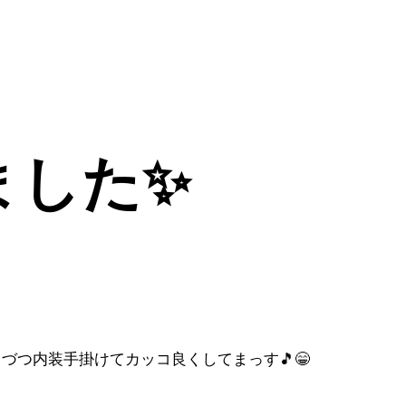
ました✨
つ内装手掛けてカッコ良くしてまっす🎵😁